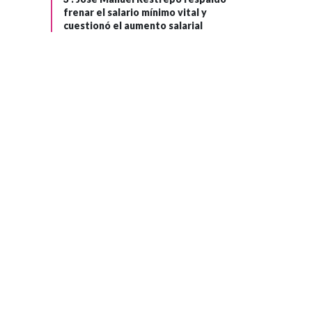
frenar el salario mínimo vital y
cuestionó el aumento salarial
GOBIERNO
Hace 1 mes
Presidente
Gustavo Petro