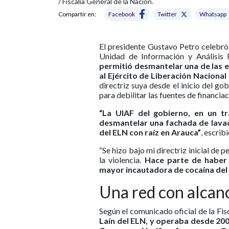
/ Fiscalía General de la Nación.
Compartir en:
Facebook
Twitter
Whatsapp
El presidente Gustavo Petro celebró
Unidad de Información y Análisis F
permitió desmantelar una de las 
al Ejército de Liberación Nacional
directriz suya desde el inicio del go
para debilitar las fuentes de financiac
“La UIAF del gobierno, en un tr
desmantelar una fachada de lavad
del ELN con raíz en Arauca”
, escrib
“Se hizo bajo mi directriz inicial de p
la violencia.
Hace parte de haber 
mayor incautadora de cocaína del
Una red con alcan
Según el comunicado oficial de la Fisc
Laín del ELN, y operaba desde 20