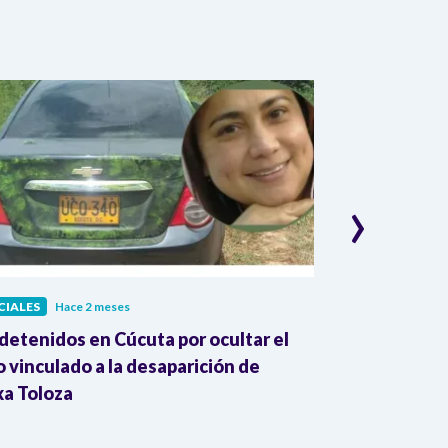
›
CIALES
Hace 2 meses
JUDICIALES
Hac
detenidos en Cúcuta por ocultar el
Juzgado dio t
o vinculado a la desaparición de
para que pidi
xa Toloza
Falsos Positi