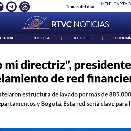
O ES UN CRIMEN": CARTA DE BETO CORAL
|
ABELARDO DE LA 
Temas del día:
ACIONAL
|
POLÍTICA
|
DEPORTES
|
ECONOMÍ
o mi directriz", president
amiento de red financie
ntelaron estructura de lavado por más de 885.000
partamentos y Bogotá. Esta red sería clave para l