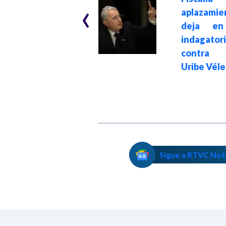
‹
Menos pobreza y
aplazami
más empleo:
deja en
presidente Petro
indagator
destacó logros de
contra 
su gobierno
Uribe Véle
Sigue a RTVC Not