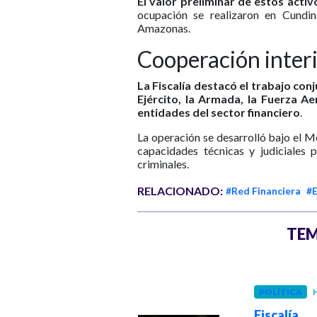
El valor preliminar de estos acti
ocupación se realizaron en Cundi
Amazonas.
Cooperación interi
La Fiscalía destacó el trabajo conjun
Ejército, la Armada, la Fuerza A
entidades del sector financiero
.
La operación se desarrolló bajo el M
capacidades técnicas y judiciales 
criminales.
RELACIONADO:
#Red Financiera
#
TEM
POLÍTICA
H
GOBIERNO
Hace 1 mes
Fiscalía