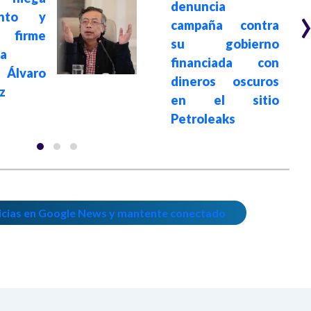
denuncia
ento y
campaña contra
 firme
su gobierno
ia
financiada con
Álvaro
dineros oscuros
z
en el sitio
Petroleaks
icias en Google News y mantente conectado