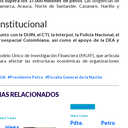
vos supera los 37.000 millones de pesos
. Las diligencias de
namarca, Arauca, Norte de Santander, Casanare, Nariño y
nstitucional
to con la DIJIN, el CTI, la Interpol, la Policía Nacional, el
eroespacial Colombiana, así como el apoyo de la DEA y
odelo Único de Investigación Financiera (MUIF), que articula
para afectar las estructuras económicas de organizaciones
ELN
#Presidente Petro
#Fiscalía General de la Nación
AS RELACIONADOS
ECONOMÍA
Hace 1 mes
ace 1 mes
Pdte. Petro
 niega