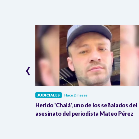
‹
JUDICIALES
Hace 2 meses
vestigar a
Herido 'Chalá', uno de los señalados del
bido de
asesinato del periodista Mateo Pérez