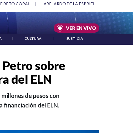
ESPRIELLA Y DMG
|
ACUERDOS ENTRE ESTADOS UNIDOS E IR
VER EN VIVO
A
|
CULTURA
|
JUSTICIA
e Petro sobre
ra del ELN
 millones de pesos con
a financiación del ELN.