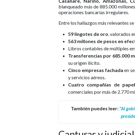
Casanare, Nariño, Amazonas, C
blanqueado más de 885.000 millones d
operaciones bancarias irregulares.
Entre los hallazgos más relevantes se
59 lingotes de oro
, valorados e
563 millones de pesos en efec
Libros contables de múltiples e
Transferencias por 685.000 mi
su origen ilícito.
Cinco empresas fachada
en se
y servicios aéreos.
Cuatro compañías de pape
comerciales por más de 2.770 mi
También puedes leer:
“Al gob
preside
Capturas y judicia