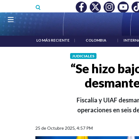
Pasar al contenido principal
IO MÍNIMO NO DESTRUYÓ EMPLEO: JP MORGAN
|
"HABLAR N
Navegación principal
LO MÁS RECIENTE
|
COLOMBIA
|
INTERN
JUDICIALES
“Se hizo baj
desmantel
Fiscalía y UIAF desma
operaciones en seis de
25 de Octubre 2025, 4:57 PM