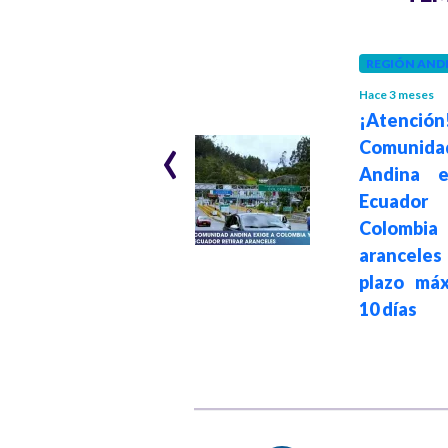
REGIÓN AND
INTERNACIONAL
Hace 3 meses
Hace 4 meses
¡Atención
‹
El nuncio
Comunida
apostólico en
Andina e
Colombia, Paolo
Ecuado
Rudelli, asciende
Colombia 
al cargo más
arancele
estratégico del
plazo má
vaticano
10 días