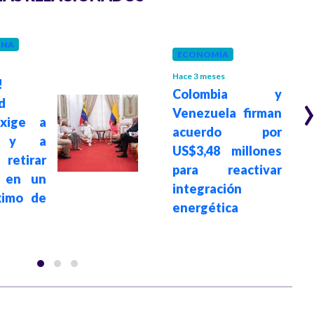
INA
ECONOMÍA
Hace 3 meses
!
Colombia y
d
Venezuela firman
xige a
acuerdo por
r y a
US$3,48 millones
retirar
para reactivar
s en un
integración
ximo de
energética