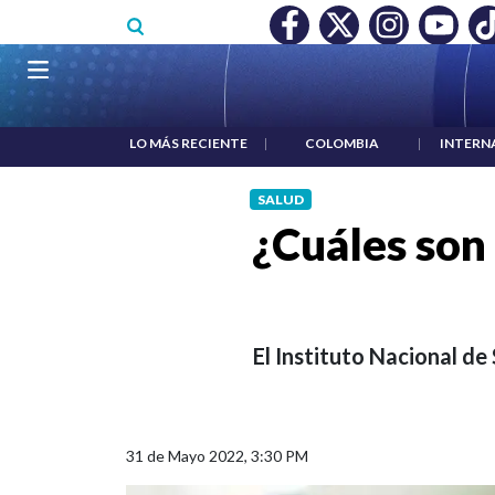
Pasar al contenido principal
O MÍNIMO NO DESTRUYÓ EMPLEO: JP MORGAN
|
"HABLAR NO
Navegación principal
LO MÁS RECIENTE
|
COLOMBIA
|
INTERN
SALUD
¿Cuáles son 
El Instituto Nacional de
31 de Mayo 2022, 3:30 PM