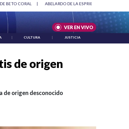
SPRIELLA Y DMG
|
ACUERDOS ENTRE ESTADOS UNIDOS E IRÁ
VER EN VIVO
A
|
CULTURA
|
JUSTICIA
tis de origen
uda de origen desconocido