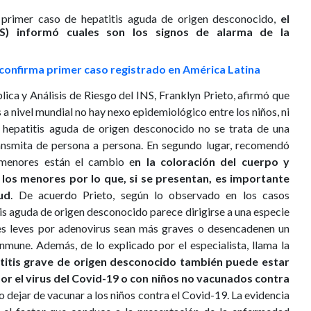
primer caso de hepatitis aguda de origen desconocido,
el
INS) informó cuales son los signos de alarma de la
 confirma primer caso registrado en América Latina
blica y Análisis de Riesgo del INS, Franklyn Prieto, afirmó que
 a nivel mundial no hay nexo epidemiológico entre los niños, ni
a hepatitis aguda de origen desconocido no se trata de una
nsmita de persona a persona. En segundo lugar, recomendó
 menores están el cambio e
n la coloración del cuerpo y
e los menores por lo que, si se presentan, es importante
ud
. De acuerdo Prieto, según lo observado en los casos
itis aguda de origen desconocido parece dirigirse a una especie
nes leves por adenovirus sean más graves o desencadenen un
nmune. Además, de lo explicado por el especialista, llama la
titis grave de origen desconocido también puede estar
or el virus del Covid-19 o con niños no vacunados contra
dejar de vacunar a los niños contra el Covid-19. La evidencia