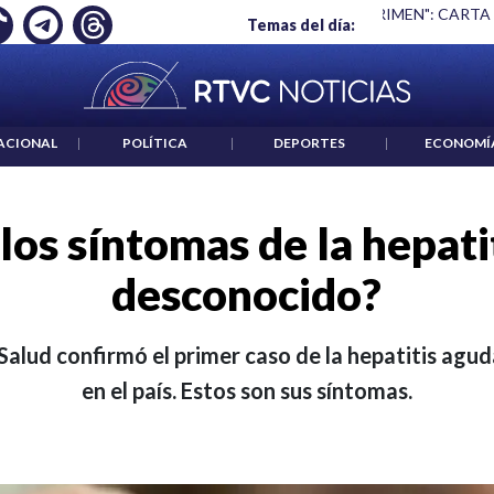
 ES UN CRIMEN": CARTA DE BETO CORAL
|
ABELARDO DE LA E
Temas del día:
ACIONAL
|
POLÍTICA
|
DEPORTES
|
ECONOMÍ
los síntomas de la hepati
desconocido?
 Salud confirmó el primer caso de la hepatitis ag
en el país. Estos son sus síntomas.