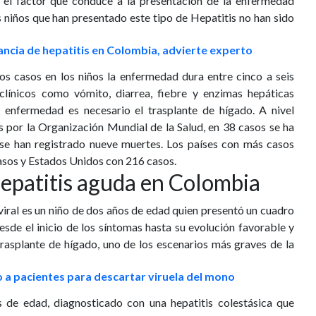
el factor que conduce a la presentación de la enfermedad
s niños que han presentado este tipo de Hepatitis no han sido
ancia de hepatitis en Colombia, advierte experto
os casos en los niños la enfermedad dura entre cinco a seis
línicos como vómito, diarrea, fiebre y enzimas hepáticas
a enfermedad es necesario el trasplante de hígado. A nivel
s por la Organización Mundial de la Salud, en 38 casos se ha
 se han registrado nueve muertes. Los países con más casos
asos y Estados Unidos con 216 casos.
hepatitis aguda en Colombia
viral es un niño de dos años de edad quien presentó un cuadro
esde el inicio de los síntomas hasta su evolución favorable y
trasplante de hígado, uno de los escenarios más graves de la
o a pacientes para descartar viruela del mono
s de edad, diagnosticado con una hepatitis colestásica que