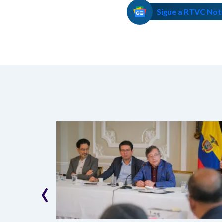
Sigue a RTVC Not
‹