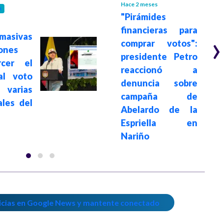
Hace 2 meses
D
"Pirámides
financieras para
masivas
comprar votos":
iones
presidente Petro
rcer el
reaccionó a
al voto
denuncia sobre
varias
campaña de
ales del
Abelardo de la
Espriella en
Nariño
icias en Google News y mantente conectado