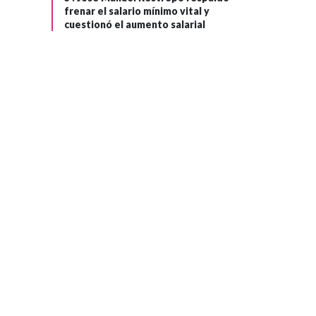
HUMANOS
frenar el salario mínimo vital y
cuestionó el aumento salarial
Hace 2 meses
›
La paz no dispara
el narcotráfico:
los cultivos de
coca empezaron a
presentar una
curva
descendente en
Colombia