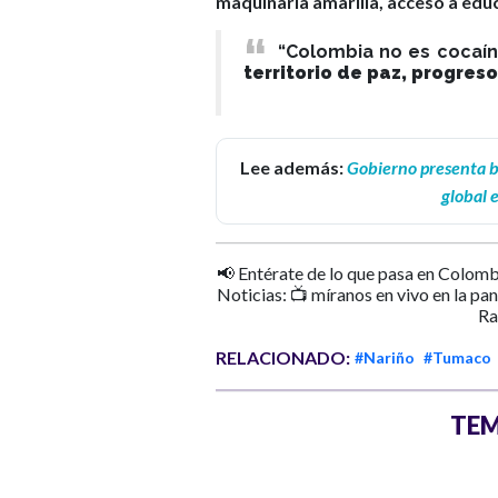
maquinaria amarilla, acceso a edu
“Colombia no es cocaín
territorio de paz, progres
Lee además:
Gobierno presenta ba
global e
📢 Entérate de lo que pasa en Colomb
Noticias: 📺 míranos en vivo en la pa
Ra
RELACIONADO:
#Nariño
#Tumaco
TEM