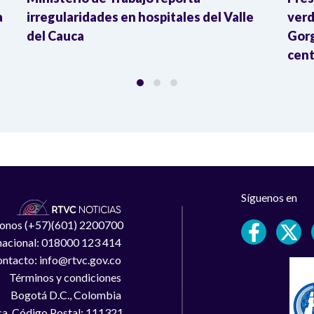
a
irregularidades en hospitales del Valle
verd
del Cauca
Gorg
cent
Síguenos en
léfonos (+57)(601) 2200700
 nacional: 018000 123 414
ntacto: info@rtvc.gov.co
Términos y condiciones
Bogotá D.C., Colombia
a, Código Postal: 111321