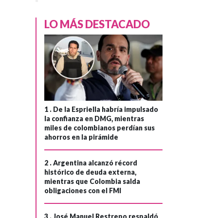
LO MÁS DESTACADO
1 .
De la Espriella habría impulsado
la confianza en DMG, mientras
miles de colombianos perdían sus
ahorros en la pirámide
2 .
Argentina alcanzó récord
histórico de deuda externa,
mientras que Colombia salda
obligaciones con el FMI
3 .
José Manuel Restrepo respaldó
PAZ Y DERECHOS