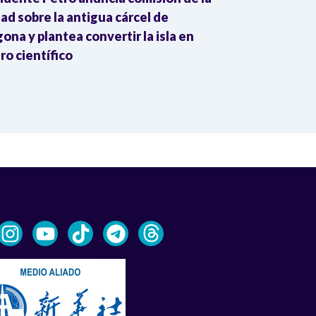
ad sobre la antigua cárcel de
reciben 592 h
ona y plantea convertir la isla en
erradicación 
ro científico
apoyo de la 