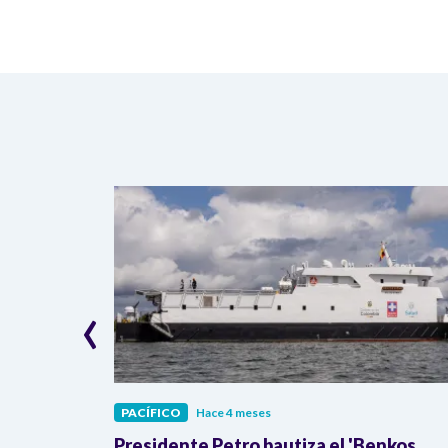
‹
PACÍFICO
Hace 4 meses
 más de 35
Presidente Petro bautiza el 'Benkos