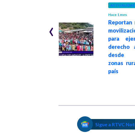
ACTUALIDA
COLOMBIA
Hace 1 mes
‹
Hace 2 meses
Reportan 
Colombia avanza
movilizac
en sustitución de
para eje
cultivos de coca
derecho 
sin glifosato:
desde 
6.386 hectáreas
zonas rur
erradicadas
país
Sigue a RTVC Not