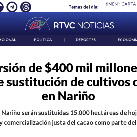
 ES UN CRIMEN": CARTA DE BETO CORAL
|
ABELARDO DE LA E
Temas del día:
ACIONAL
|
POLÍTICA
|
DEPORTES
|
ECONOMÍ
rsión de $400 mil millone
sustitución de cultivos d
en Nariño
 Nariño serán sustituidas 15.000 hectáreas de hoj
y comercialización justa del cacao como parte del 