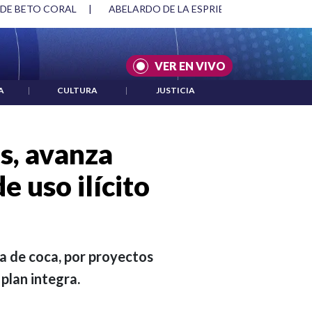
SPRIELLA Y DMG
|
ACUERDOS ENTRE ESTADOS UNIDOS E IRÁ
VER EN VIVO
A
|
CULTURA
|
JUSTICIA
s, avanza
e uso ilícito
a de coca, por proyectos
plan integra.