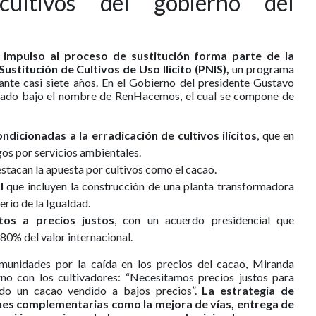
cultivos del gobierno del
 impulso al proceso de sustitución forma parte de la
ustitución de Cultivos de Uso Ilícito (PNIS),
un programa
nte casi siete años. En el Gobierno del presidente Gustavo
turado bajo el nombre de RenHacemos, el cual se compone de
dicionadas a la erradicación de cultivos ilícitos
, que en
os por servicios ambientales.
estacan la apuesta por cultivos como el cacao.
al
que incluyen la construcción de una planta transformadora
erio de la Igualdad.
tos a precios justos
, con un acuerdo presidencial que
80% del valor internacional.
munidades por la caída en los precios del cacao, Miranda
o con los cultivadores: “Necesitamos precios justos para
ndo un cacao vendido a bajos precios”.
La estrategia de
ones complementarias como la mejora de vías, entrega de