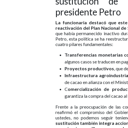
sustitución de 
presidente Petro
La funcionaria destacó que este
reactivación del Plan Nacional de S
que había permanecido inactivo dura
Petro, esta política se ha reestruc
cuatro pilares fundamentales:
Transferencias monetarias con
algunos casos se traducen en pag
Proyectos productivos
, que d
Infraestructura agroindustri
de cacao en alianza con el Minist
C
omercialización de produc
garantiza la compra del cacao al 
Frente a la preocupación de las co
reafirmó el compromiso del Gobiern
ustedes, no podemos seguir tenie
sustitución también integra acci