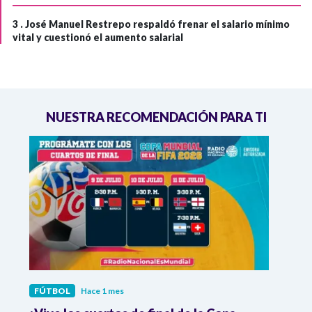
3 .
José Manuel Restrepo respaldó frenar el salario mínimo
vital y cuestionó el aumento salarial
NUESTRA RECOMENDACIÓN PARA TI
FÚTBOL
Hace 1 mes
FÚTB