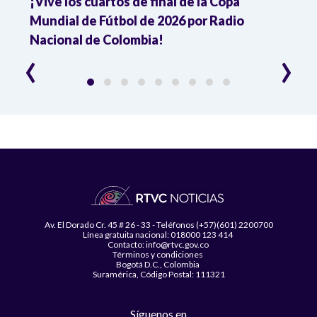
¡Vive los cuartos de final de la Copa
Colo
Mundial de Fútbol de 2026 por Radio
cuart
Nacional de Colombia!
trav
‹
›
Av. El Dorado Cr. 45 # 26 - 33 - Teléfonos (+57)(601) 2200700
Línea gratuita nacional: 018000 123 414
Contacto: info@rtvc.gov.co
Términos y condiciones
Bogotá D.C., Colombia
Suramérica, Código Postal: 111321
Síguenos en