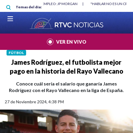
Pasar al contenido principal
RGAN
|
"HABLAR NO ES UN CRIMEN": CARTA DE BETO CORAL
|
ABELAR
Temas del día:
VER EN VIVO
FÚTBOL
James Rodríguez, el futbolista mejor
pago en la historia del Rayo Vallecano
Conoce cuál sería el salario que ganaría James
Rodríguez con el Rayo Vallecano en la liga de España.
27 de Noviembre 2024, 4:38 PM