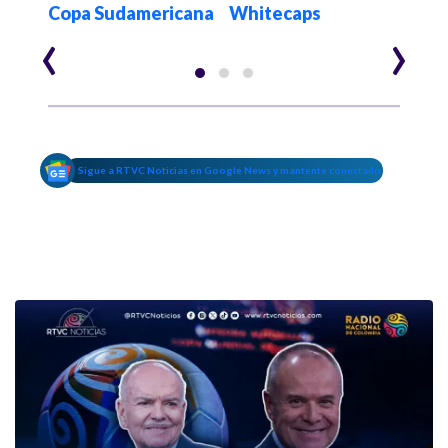
Copa Sudamericana
Whitecaps
‹
›
Sigue a RTVC Noticias en Google News y mantente conectado