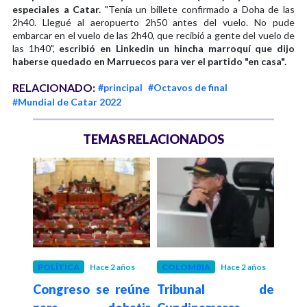
especiales a Catar.
"Tenía un billete confirmado a Doha de las
2h40. Llegué al aeropuerto 2h50 antes del vuelo. No pude
embarcar en el vuelo de las 2h40, que recibió a gente del vuelo de
las 1h40",
escribió en Linkedin un hincha marroquí que dijo
haberse quedado en Marruecos para ver el partido "en casa".
RELACIONADO:
#principal
#Octavos de final
#Mundial de Catar 2022
TEMAS RELACIONADOS
os
POLÍTICA
Hace 2 años
COLOMBIA
Hace 2 años
COL
varo
Congreso se reúne
Tribunal de
¿Qué