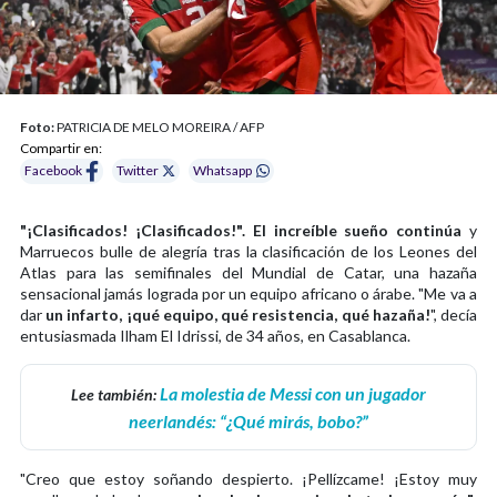
Foto:
PATRICIA DE MELO MOREIRA / AFP
Compartir en:
Facebook
Twitter
Whatsapp
"¡Clasificados! ¡Clasificados!". El increíble sueño continúa
y
Marruecos bulle de alegría tras la clasificación de los Leones del
Atlas para las semifinales del Mundial de Catar, una hazaña
sensacional jamás lograda por un equipo africano o árabe. "Me va a
dar
un infarto, ¡qué equipo, qué resistencia, qué hazaña!
", decía
entusiasmada Ilham El Idrissi, de 34 años, en Casablanca.
La molestia de Messi con un jugador
Lee también:
neerlandés: “¿Qué mirás, bobo?”
"Creo que estoy soñando despierto. ¡Pellízcame! ¡Estoy muy