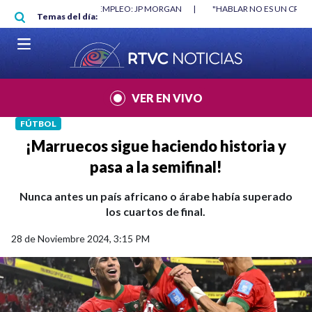
Pasar al contenido principal
 MORGAN
|
"HABLAR NO ES UN CRIMEN": CARTA DE BETO CORAL
|
ABEL
Temas del día:
VER EN VIVO
FÚTBOL
¡Marruecos sigue haciendo historia y
pasa a la semifinal!
Nunca antes un país africano o árabe había superado
los cuartos de final.
28 de Noviembre 2024, 3:15 PM