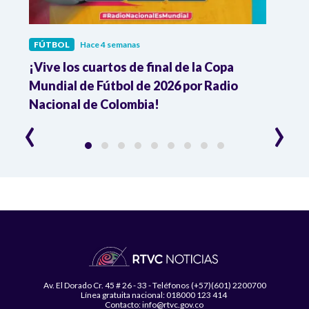
FÚTBOL
Hace 4 semanas
FÚTB
¡Vive los cuartos de final de la Copa
Colo
Mundial de Fútbol de 2026 por Radio
cuart
Nacional de Colombia!
trav
‹
›
Av. El Dorado Cr. 45 # 26 - 33 - Teléfonos (+57)(601) 2200700
Línea gratuita nacional: 018000 123 414
Contacto: info@rtvc.gov.co