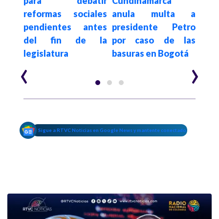
dente
para debatir
Cundinamarca
mue
ado
reformas sociales
anula multa a
Dav
r la
pendientes antes
presidente Petro
que
del fin de la
por caso de las
Cor
legislatura
basuras en Bogotá
Bau
‹
›
Sigue a RTVC Noticias en Google News y mantente conectado