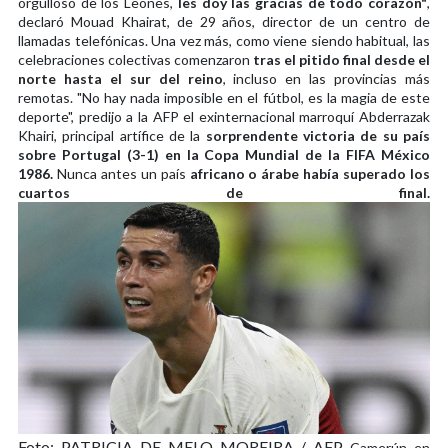
orgulloso de los Leones,
les doy las gracias de todo corazón"
,
declaró Mouad Khairat, de 29 años, director de un centro de
llamadas telefónicas. Una vez más, como viene siendo habitual, las
celebraciones colectivas comenzaron
tras el pitido final desde el
norte hasta el sur del reino
, incluso en las provincias más
remotas. "No hay nada imposible en el fútbol, es la magia de este
deporte", predijo a la AFP el exinternacional marroquí Abderrazak
Khairi, principal artífice de la
sorprendente victoria de su país
sobre Portugal (3-1) en la Copa Mundial de la FIFA México
1986.
Nunca antes un país
africano o árabe había superado los
cuartos de final.
Foto: PATRICIA DE MELO MOREIRA / AFP
Camerún en