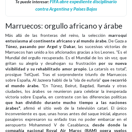
FIFA abre expediente disciplinario
Te puede interesar:
contra Argentina y Países Bajos
Marruecos: orgullo africano y árabe
Más allá de las fronteras del reino, la selección
marroquí
entusiasma al continente africano y al mundo árabe.
De Gaza a
Túnez, pasando por Argel y Dakar
, las sucesivas victorias de
Marruecos han unido a los aficionados gracias a los Leones. "Es el
Mundial del orgullo recuperado. Es el Mundial de los sin voz, que
gritan su alegría y desahogan su frustración
por su nueva
visibilidad y su rehabilitado amor propio
. La catarsis es total",
prosigue TelQuel. Tras el sorprendente triunfo de Marruecos
sobre España, Al Jazeera habló de la "ola de euforia"
que recorrió
el mundo árabe.
"En Túnez, Beirut, Bagdad, Ramala y otras
ciudades, los árabes se reunieron para celebrar la inesperada
victoria sobre España, en contraste con las diferencias políticas
que han dividido durante mucho tiempo a las naciones
árabes"
, afirmó el sitio web de la televisión catarí. El único
inconveniente es que, unas horas antes del saque inicial, algunos
pasajeros expresaron su enfado tras no poder embarcar en el
aeropuerto Mohammed V de Casablanca,
desde donde la
compañía nacional Royal Air Maroc (RAM) opera vuelos