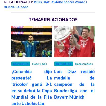
RELACIONADO:
#Luis Díaz
#Globe Soccer Awards
#Linda Caicedo
TEMAS RELACIONADOS
meses
DEPORTES
Hace 1 mes
DEPORTES
Hace 2 meses
DEP
ub”:
¡Colombia dijo
Luis Díaz recibió
PS
h de
presente! La
medalla de
Múni
 sus
‘tricolor’ ganó 3-1
campeón de la
de 
nueva
en su debut la Copa
Bundesliga con el
gol
liga
Mundial de la Fifa
Bayern Múnich
Luis
ante Uzbekistán