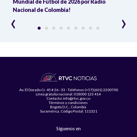
Mundial de Fútbol de 2026 por Radio
cuart
Nacional de Colombia!
trav
‹
›
Av. El Dorado Cr. 45 # 26 - 33 - Teléfonos (+57)(601) 2200700
Línea gratuita nacional: 018000 123 414
Contacto: info@rtvc.gov.co
Términos y condiciones
Bogotá D.C., Colombia
Suramérica, Código Postal: 111321
Síguenos en