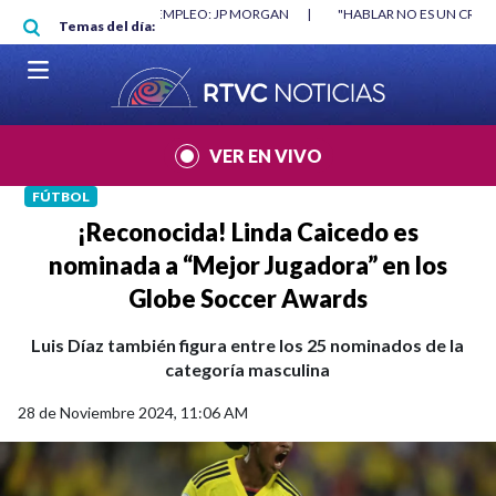
Pasar al contenido principal
O MÍNIMO NO DESTRUYÓ EMPLEO: JP MORGAN
|
"HABLAR NO ES UN CRIME
Temas del día:
L MUNDIAL 2026
|
VER EN VIVO
FÚTBOL
¡Reconocida! Linda Caicedo es
nominada a “Mejor Jugadora” en los
Globe Soccer Awards
Luis Díaz también figura entre los 25 nominados de la
categoría masculina
28 de Noviembre 2024, 11:06 AM