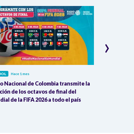
›
BOL
Hace 1 mes
FÚTBOL
Hace 1
o Nacional de Colombia transmite la
RB Leipzig an
ión de los octavos de final del
como su nuev
ial de la FIFA 2026 a todo el país