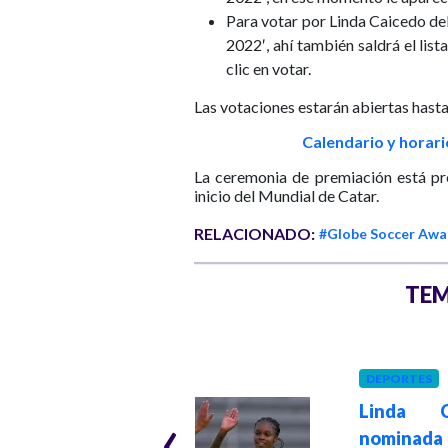
Para votar por Linda Caicedo debe
2022′, ahí también saldrá el list
clic en votar.
Las votaciones estarán abiertas hast
Calendario y horar
La ceremonia de premiación está pre
inicio del Mundial de Catar.
RELACIONADO:
#Globe Soccer Awa
TEM
DEPORTES
FÚTBOL
Hace 1 año
‹
Linda Ca
¡Grande, Linda
nomina