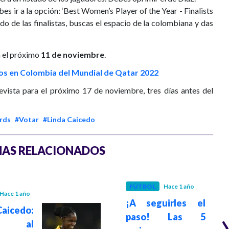
s ir a la opción: ‘Best Women’s Player of the Year - Finalists
ado de las finalistas, buscas el espacio de la colombiana y das
a el próximo
11 de noviembre
.
ios en Colombia del Mundial de Qatar 2022
vista para el próximo 17 de noviembre, tres días antes del
rds
#Votar
#Linda Caicedo
AS RELACIONADOS
FÚTBOL
Hace 1 año
Hace 1 año
¡A seguirles el
icedo:
paso! Las 5
da al