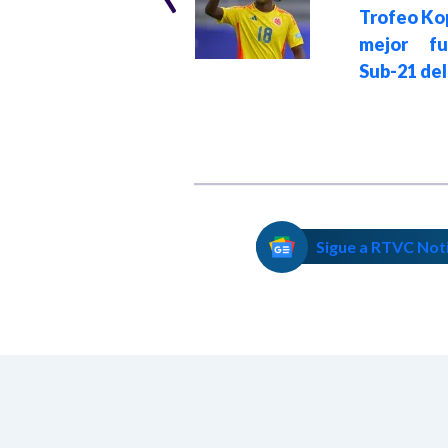
Caicedo!: va por el
Trofeo Ko
Laureus, el Óscar
mejor fut
del Deporte
Sub-21 de
Sigue a RTVC Not