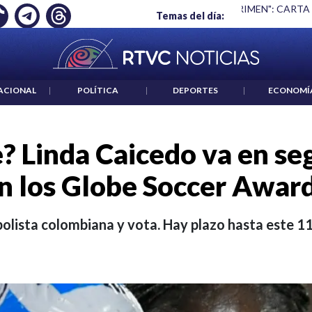
 ES UN CRIMEN": CARTA DE BETO CORAL
|
ABELARDO DE LA E
Temas del día:
ACIONAL
|
POLÍTICA
|
DEPORTES
|
ECONOMÍ
e? Linda Caicedo va en se
n los Globe Soccer Awar
bolista colombiana y vota. Hay plazo hasta este 1