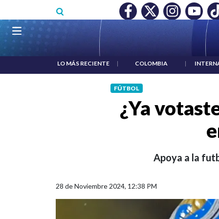
Pasar al contenido principal
O MÍNIMO NO DESTRUYÓ EMPLEO: JP MORGAN
|
"HABLAR NO
Navegación principal
LO MÁS RECIENTE
|
COLOMBIA
|
INTERN
FÚTBOL
¿Ya votast
e
Apoya a la fut
28 de Noviembre 2024, 12:38 PM