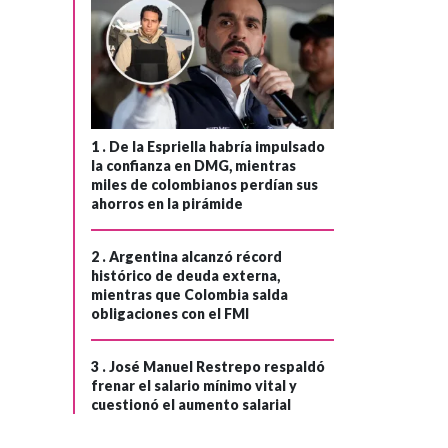
1 .
De la Espriella habría impulsado
la confianza en DMG, mientras
miles de colombianos perdían sus
ahorros en la pirámide
2 .
Argentina alcanzó récord
histórico de deuda externa,
mientras que Colombia salda
obligaciones con el FMI
FÚTBOL
Hace 1 año
3 .
José Manuel Restrepo respaldó
frenar el salario mínimo vital y
Triunfo de
›
cuestionó el aumento salarial
Colombia en el