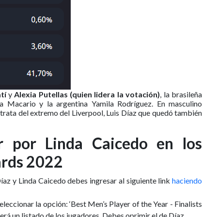
tí
y
Alexia Putellas (quien lidera la votación)
, la brasileña
na Macario y la argentina Yamila Rodríguez. En masculino
 trata del extremo del Liverpool, Luis Díaz que quedó también
r por Linda Caicedo en los
ards 2022
íaz y Linda Caicedo debes ingresar al siguiente link
haciendo
leccionar la opción: ‘Best Men’s Player of the Year - Finalists
rá un listado de los jugadores. Debes oprimir el de Díaz.