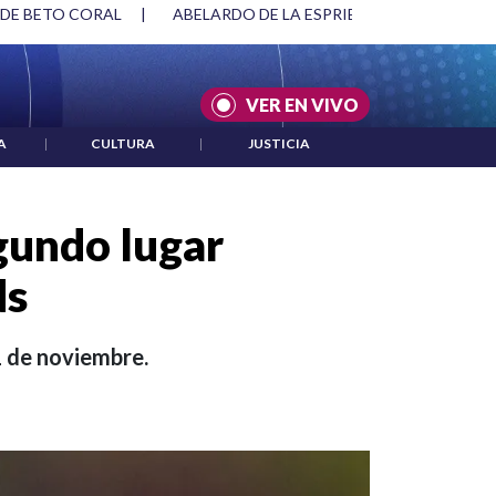
SPRIELLA Y DMG
|
ACUERDOS ENTRE ESTADOS UNIDOS E IRÁ
VER EN VIVO
A
|
CULTURA
|
JUSTICIA
gundo lugar
ds
1 de noviembre.