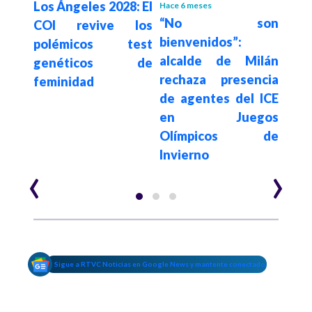
meros
Los Ángeles 2028: El
Ósc
Hace 6 meses
“No son
nales
COI revive los
meda
bienvenidos”:
letas
polémicos test
as
alcalde de Milán
s en
genéticos de
secr
rechaza presencia
feminidad
del 
de agentes del ICE
Dep
en Juegos
Olímpicos de
Invierno
‹
›
Sigue a RTVC Noticias en Google News y mantente conectado