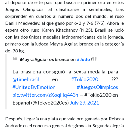
al deporte de este país, que busca su primer oro en estos
Juegos Olímpicos, al clasificarse a semifinales, tras
sorprender en cuartos al número dos del mundo, el ruso
Daniil Medvedev, al que ganó por 6-2 y 7-6 (7/5). Ahora le
espera otro ruso, Karen Khachanov (N.25). Brasil se lució
con las dos únicas medallas latinoamericanas de la jornada,
primero con la judoca Mayra Aguiar, bronce en la categoría
de -78 kg.
¡Mayra Aguiar es bronce en
#Judo
!
La brasileña consiguió la sexta medalla para
@timebrasil
en
#Tokio2020
???
#UnitedByEmotion
#JuegosOlímpicos
pic.twitter.com/zXoqHq443n
— #Tokio2020 en
Español (@Tokyo2020es)
July 29, 2021
Después, llegaría una plata que vale oro, ganada por Rebeca
Andrade en el concurso general de gimnasia. Segunda alegría