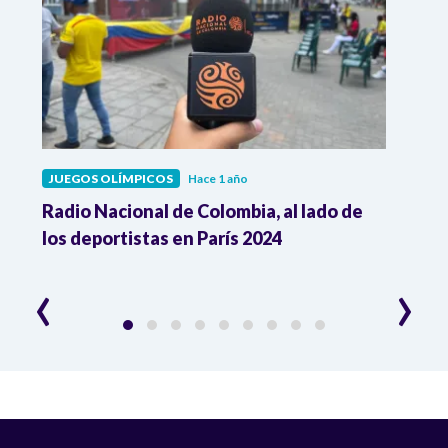
JUEGOS OLÍMPICOS
Hace 1 año
JUEG
s
Radio Nacional de Colombia, al lado de
¡Un c
los deportistas en París 2024
Rent
Olím
‹
›