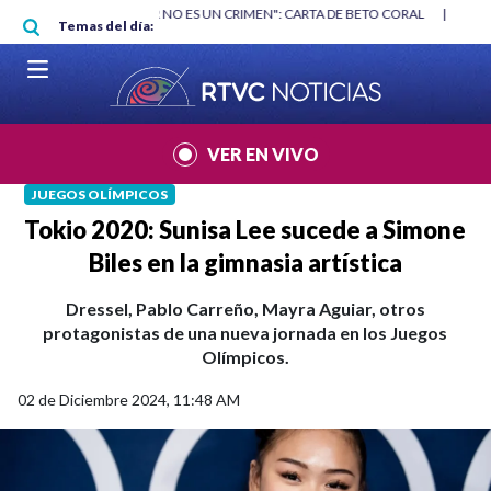
Pasar al contenido principal
RGAN
|
"HABLAR NO ES UN CRIMEN": CARTA DE BETO CORAL
|
ABELAR
Temas del día:
VER EN VIVO
JUEGOS OLÍMPICOS
Tokio 2020: Sunisa Lee sucede a Simone
Biles en la gimnasia artística
Dressel, Pablo Carreño, Mayra Aguiar, otros
protagonistas de una nueva jornada en los Juegos
Olímpicos.
02 de Diciembre 2024, 11:48 AM