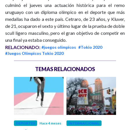
culminó el jueves una actuación histórica para el remo
uruguayo con un diploma olímpico en el deporte que más
medallas ha dado a este país. Cetraro, de 23 años, y Kluver,
de 21, ocuparon el sexto y último lugar de la prueba de doble
scull ligero masculino, pero el gran objetivo de competir en
una final ya estaba conseguido.
RELACIONADO:
#juegos olímpicos
#Tokio 2020
#Juegos Olímpicos Tokio 2020
TEMAS RELACIONADOS
año
DEPORTES
Hace 4 meses
INTERNACIONAL
DEP