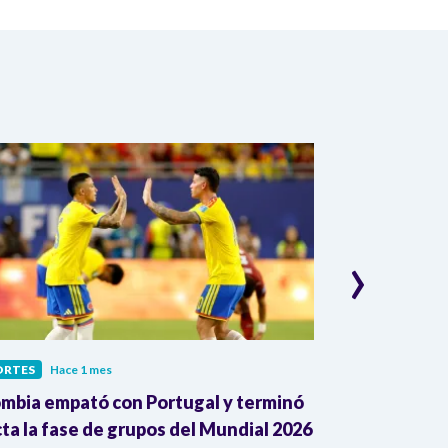
›
ORTES
Hace 1 mes
DEPORTES
Hace
mbia empató con Portugal y terminó
¿Cómo juega P
cta la fase de grupos del Mundial 2026
de Colombia a