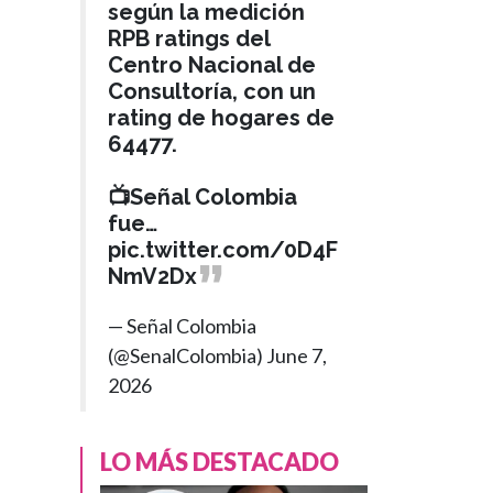
según la medición
RPB ratings del
Centro Nacional de
Consultoría, con un
rating de hogares de
64477.
📺Señal Colombia
fue…
pic.twitter.com/0D4F
NmV2Dx
— Señal Colombia
(@SenalColombia)
June 7,
2026
DEPORTES
Hace 1 mes
LO MÁS DESTACADO
¡Colombia dijo