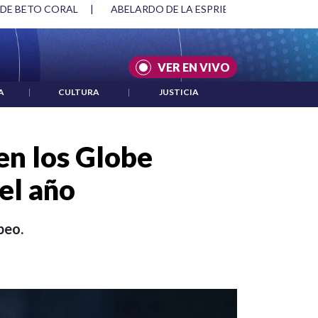
SPRIELLA Y DMG
|
ACUERDOS ENTRE ESTADOS UNIDOS E IRÁ
VER EN VIVO
A
|
CULTURA
|
JUSTICIA
en los Globe
el año
peo.