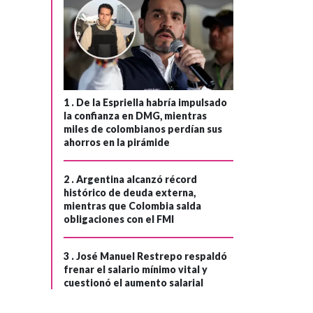
presente! La
›
‘tricolor’ ganó 3-1
en su debut la
Copa Mundial de
la Fifa ante
Uzbekistán
1 .
De la Espriella habría impulsado
la confianza en DMG, mientras
miles de colombianos perdían sus
ahorros en la pirámide
2 .
Argentina alcanzó récord
histórico de deuda externa,
mientras que Colombia salda
obligaciones con el FMI
3 .
José Manuel Restrepo respaldó
frenar el salario mínimo vital y
cuestionó el aumento salarial