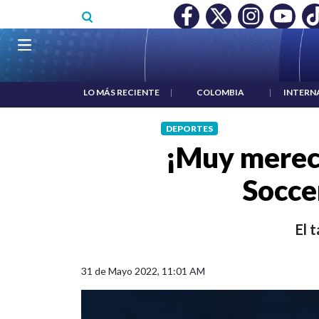
Pasar al contenido principal
O MÍNIMO NO DESTRUYÓ EMPLEO: JP MORGAN
|
"HABLAR NO
Navegación principal
LO MÁS RECIENTE
|
COLOMBIA
|
INTERN
DEPORTES
¡Muy mereci
Socce
El 
31 de Mayo 2022, 11:01 AM