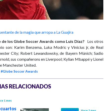
esentante de la magia que arropa a La Guajira
e de los Globe Soccer Awards como Luis Díaz?
Los otros
io son: Karim Benzema, Luka Modric y Vinicius jr, de Real
ester City; Robert Lewandowsky, de Bayern Múnich; Sadio
nold, sus compañerons en Liverpool; Kylian Mbappé y Lionel
de Manchester United.
#Globe Soccer Awards
AS RELACIONADOS
ce 1 mes
 cuartos
OPINIÓN
Hace 1 mes