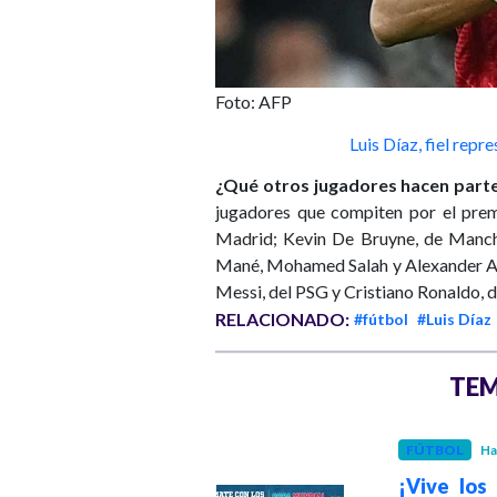
Foto: AFP
Luis Díaz, fiel repr
¿Qué otros jugadores hacen part
jugadores que compiten por el prem
Madrid; Kevin De Bruyne, de Manch
Mané, Mohamed Salah y Alexander Ar
Messi, del PSG y Cristiano Ronaldo, 
RELACIONADO:
#fútbol
#Luis Díaz
TEM
FÚTBOL
Ha
DEPORTES
¡Vive los
Hace 3 meses