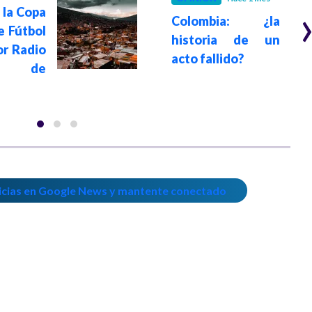
e la Copa
Colombia: ¿la
e Fútbol
historia de un
or Radio
acto fallido?
al de
icias en Google News y mantente conectado