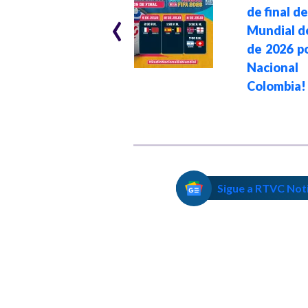
‹
PSG vs Bayern
de final d
Múnich: un
Mundial d
partido de locura
de 2026 p
con 9 goles y
Nacion
cuota de Luis Díaz
Colombia!
Sigue a RTVC Not