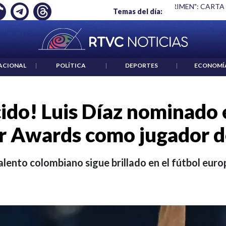
 ES UN CRIMEN": CARTA DE BETO CORAL
|
ABELARDO DE LA E
Temas del día:
ACIONAL
|
POLÍTICA
|
DEPORTES
|
ECONOMÍ
do! Luis Díaz nominado 
r Awards como jugador d
talento colombiano sigue brillado en el fútbol euro