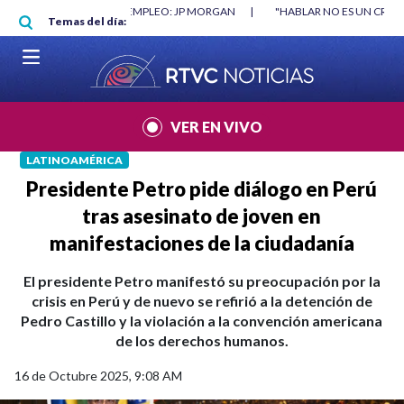
Pasar al contenido principal
O MÍNIMO NO DESTRUYÓ EMPLEO: JP MORGAN
|
"HABLAR NO ES UN CRIME
Temas del día:
L MUNDIAL 2026
|
VER EN VIVO
LATINOAMÉRICA
Presidente Petro pide diálogo en Perú
tras asesinato de joven en
manifestaciones de la ciudadanía
El presidente Petro manifestó su preocupación por la
crisis en Perú y de nuevo se refirió a la detención de
Pedro Castillo y la violación a la convención americana
de los derechos humanos.
16 de Octubre 2025, 9:08 AM