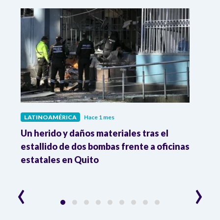
LATINOAMÉRICA
Hace 1 mes
LATI
Un herido y daños materiales tras el
Dese
o
estallido de dos bombas frente a oficinas
7,8%
estatales en Quito
‹
›