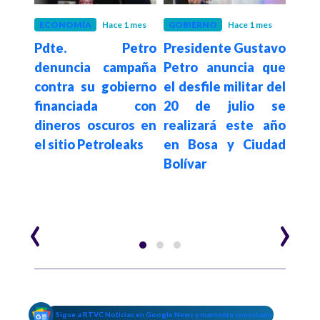
 mes
ECONOMÍA
Hace 1 mes
GOBIERNO
Hace 1 mes
GOB
etro
Pdte. Petro
Presidente Gustavo
Pd
istro
denuncia campaña
Petro anuncia que
agra
nda
contra su gobierno
el desfile militar del
por 
como
financiada con
20 de julio se
Espr
 del
dineros oscuros en
realizará este año
s
n el
el sitio Petroleaks
en Bosa y Ciudad
des
 de
Bolívar
en 
e la
mun
‹
›
Sigue a RTVC Noticias en Google News y mantente conectado