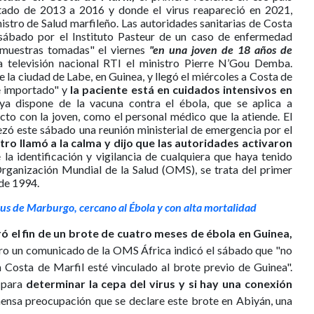
tado de 2013 a 2016 y donde el virus reapareció en 2021,
istro de Salud marfileño. Las autoridades sanitarias de Costa
sábado por el Instituto Pasteur de un caso de enfermedad
s muestras tomadas" el viernes
"en una joven de 18 años de
la televisión nacional RTI el ministro Pierre N’Gou Demba.
de la ciudad de Labe, en Guinea, y llegó el miércoles a Costa de
 e importado" y
la paciente está en cuidados intensivos en
a dispone de la vacuna contra el ébola, que se aplica a
cto con la joven, como el personal médico que la atiende. El
ezó este sábado una reunión ministerial de emergencia por el
stro llamó a la calma y dijo que las autoridades activaron
 la identificación y vigilancia de cualquiera que haya tenido
Organización Mundial de la Salud (OMS), se trata del primer
de 1994.
s de Marburgo, cercano al Ébola y con alta mortalidad
ó el fin de un brote de cuatro meses de ébola en Guinea,
ero un comunicado de la OMS África indicó el sábado que "no
n Costa de Marfil esté vinculado al brote previo de Guinea".
s para
determinar la cepa del virus y si hay una conexión
ensa preocupación que se declare este brote en Abiyán, una