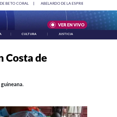
SPRIELLA Y DMG
|
ACUERDOS ENTRE ESTADOS UNIDOS E IRÁ
VER EN VIVO
A
|
CULTURA
|
JUSTICIA
n Costa de
 guineana.