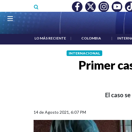
Pasar al contenido principal
O MÍNIMO NO DESTRUYÓ EMPLEO: JP MORGAN
|
"HABLAR NO
Navegación principal
LO MÁS RECIENTE
|
COLOMBIA
|
INTERN
INTERNACIONAL
Primer ca
El caso s
14 de Agosto 2021, 6:07 PM