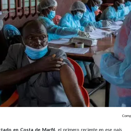
Compa
ctado en Costa de Marfil,
el primero reciente en ese país