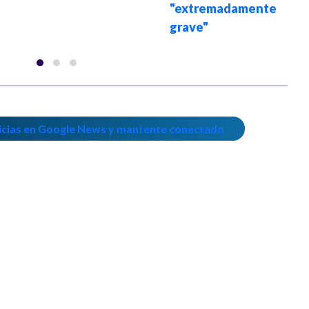
"extremadamente
grave"
icias en Google News y mantente conectado