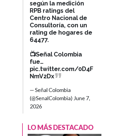
según la medición
RPB ratings del
Centro Nacional de
Consultoría, con un
rating de hogares de
64477.
📺Señal Colombia
fue…
pic.twitter.com/0D4F
NmV2Dx
INTERNACIONAL
Hace 2 meses
— Señal Colombia
Organización
(@SenalColombia)
June 7,
›
Mundial de la
2026
Salud declara
emergencia
LO MÁS DESTACADO
sanitaria
internacional por