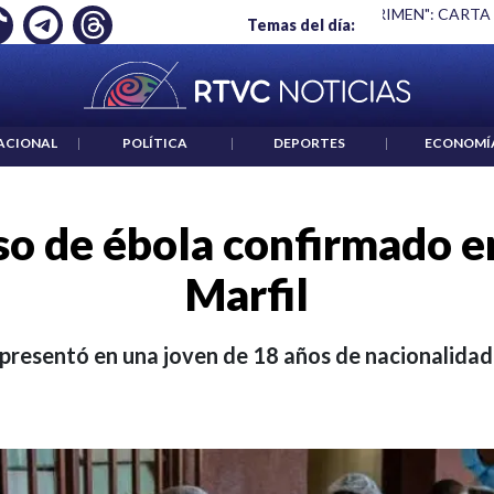
 ES UN CRIMEN": CARTA DE BETO CORAL
|
ABELARDO DE LA E
Temas del día:
ACIONAL
|
POLÍTICA
|
DEPORTES
|
ECONOMÍ
so de ébola confirmado e
Marfil
e presentó en una joven de 18 años de nacionalidad