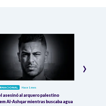
›
ERNACIONAL
Hace 1 mes
INTERNACIONAL
el asesinó al arquero palestino
The Guardian:
em Al-Ashqar mientras buscaba agua
Colombia impu