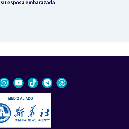
 su esposa embarazada
transnacional
Trump