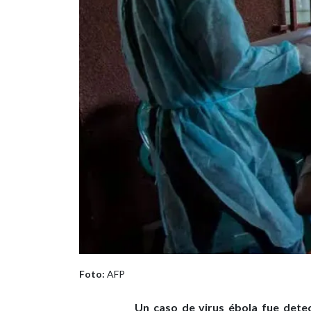
Foto:
AFP
Un caso de virus ébola fue dete