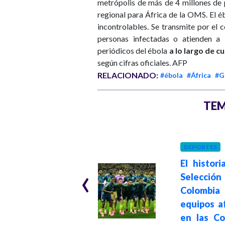
metrópolis de más de 4 millones de 
regional para África de la OMS. El é
incontrolables. Se transmite por el 
personas infectadas o atienden a 
periódicos del ébola
a lo largo de 
según cifras oficiales. AFP
RELACIONADO:
#ébola
#África
#G
TEM
LATINOAMÉRICA
DEPORTES
Hace 4 meses
El histori
‹
"América Latina y
Selección
África deben
Colombia
enfrentar unidas
equipos a
la herencia
en las Co
colonial": Lula da