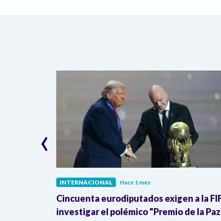
‹
INTERNACIONAL
Hace 1 mes
ra de la
Cincuenta eurodiputados exigen a la FI
Donald
investigar el polémico "Premio de la Paz