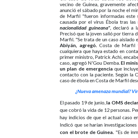
vecino de Guinea, gravemente afec
anunció el sábado por la noche el min
de Marfil "fueron informadas este 
causada por el virus Ébola tras la
nacionalidad guineana"
, declaró a 
Precisó que la joven salió por tierra 
Marfil. "Se trata de un caso aislado
Abiyán, agregó.
Costa de Marfil y
cualquiera que haya estado en conta
primer ministro, Patrick Achi, encab
caso, agregó N'Gou Demba.
El mini
un plan de emergencia
que incluye
contacto con la paciente. Según la 
caso de ébola en Costa de Marfil des
¿Nueva amenaza mundial? Viru
El pasado 19 de junio,
la OMS declar
que cobró la vida de 12 personas. P
hay indicios de que el actual caso e
Indicó que se harían investigacione
con el brote de Guinea.
"Es de inm