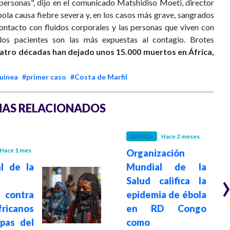
personas", dijo en el comunicado Matshidiso Moeti, director
bola causa fiebre severa y, en los casos más grave, sangrados
contacto con fluidos corporales y las personas que viven con
los pacientes son las más expuestas al contagio. Brotes
cuatro décadas han dejado unos 15.000 muertos en África,
uinea
#primer caso
#Costa de Marfil
AS RELACIONADOS
ÁFRICA
Hace 2 meses
Hace 1 mes
Organización
al de la
Mundial de la
Salud califica la
 contra
epidemia de ébola
fricanos
en RD Congo
pas del
como