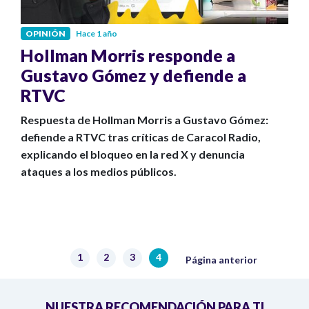
OPINIÓN
Hace 1 año
Hollman Morris responde a
Gustavo Gómez y defiende a
RTVC
Respuesta de Hollman Morris a Gustavo Gómez:
defiende a RTVC tras críticas de Caracol Radio,
explicando el bloqueo en la red X y denuncia
ataques a los medios públicos.
Paginación
Página anterior
1
2
3
4
Página
Página
Página
Página actual
Página anterior
NUESTRA RECOMENDACIÓN PARA TI