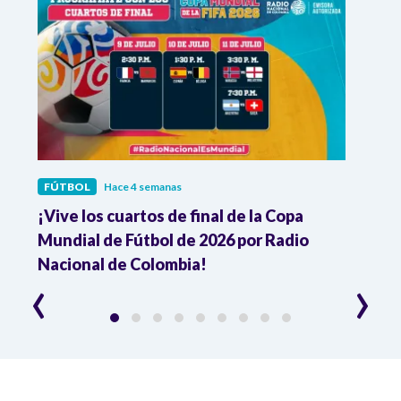
FÚTBOL
Hace 4 semanas
FÚTB
¡Vive los cuartos de final de la Copa
Colo
Mundial de Fútbol de 2026 por Radio
cuart
Nacional de Colombia!
trav
‹
›