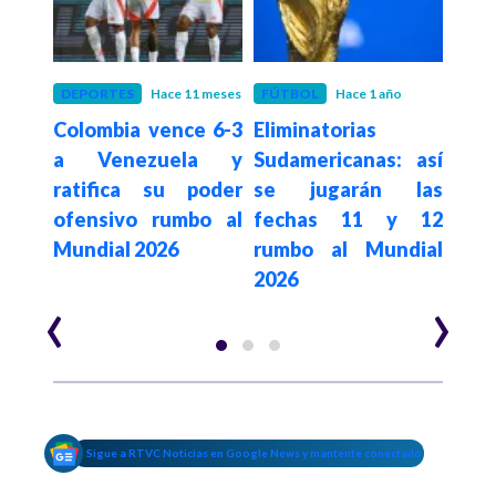
o
DEPORTES
Hace 11 meses
FÚTBOL
Hace 1 año
FÚT
tar!
Colombia vence 6-3
Eliminatorias
Con
na a
a Venezuela y
Sudamericanas: así
cal
o se
ratifica su poder
se jugarán las
Sele
del
ofensivo rumbo al
fechas 11 y 12
p
Mundial 2026
rumbo al Mundial
Elim
2026
Sud
‹
›
Sigue a RTVC Noticias en Google News y mantente conectado