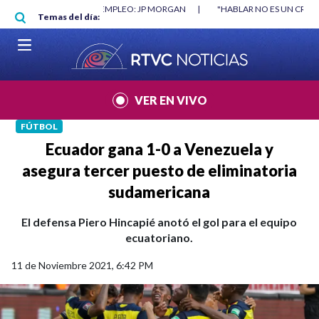
Pasar al contenido principal
RGAN
|
"HABLAR NO ES UN CRIMEN": CARTA DE BETO CORAL
|
ABELAR
Temas del día:
VER EN VIVO
FÚTBOL
Ecuador gana 1-0 a Venezuela y
asegura tercer puesto de eliminatoria
sudamericana
El defensa Piero Hincapié anotó el gol para el equipo
ecuatoriano.
11 de Noviembre 2021, 6:42 PM