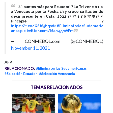
¡3⃣ puntos más para Ecuador! ? La Tri venció 1-0
a Venezuela por la Fecha 13 y crece su ilusión de
decir presente en Catar 2022 ?? ?? 1 ? 0 ?? ⚽?? P.
Hincapié ?
https://t.co/Q8t65hqsd0
#EliminatoriasSudameric
anas
pic.twitter.com/Man477xVFm
— CONMEBOL.com (@CONMEBOL)
November 11, 2021
AFP
RELACIONADO:
#Eliminatorias Sudamericanas
#Selección Ecuador
#Selección Venezuela
TEMAS RELACIONADOS