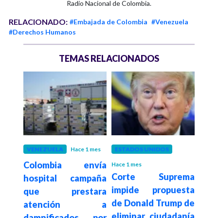
Radio Nacional de Colombia.
RELACIONADO:
#Embajada de Colombia
#Venezuela
#Derechos Humanos
TEMAS RELACIONADOS
 1 mes
VENEZUELA
Hace 1 mes
ESTADOS UNIDOS
VEN
salva
Colombia envía
El t
Hace 1 mes
Corte Suprema
mbia
hospital campaña
sob
impide propuesta
o de
que prestara
agot
de Donald Trump de
rte y
atención a
eliminar ciudadanía
r su
damnificados por