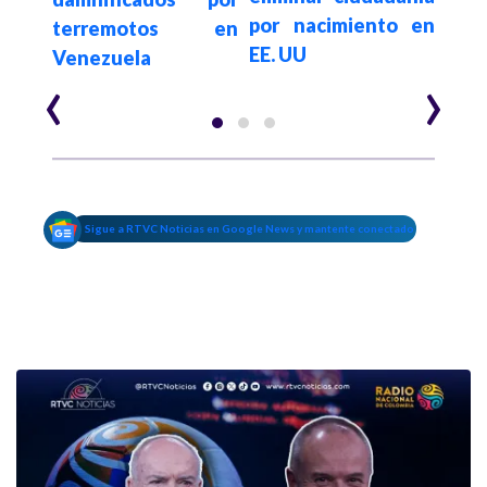
por nacimiento en
terremotos en
EE. UU
Venezuela
‹
›
Sigue a RTVC Noticias en Google News y mantente conectado