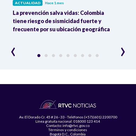
ACTUALIDAD
Hace 1 mes
ACTU
La prevención salva vidas: Colombia
Carl
tiene riesgo de sismicidad fuerte y
equi
frecuente por su ubicación geográfica
Espri
denu
‹
›
Av. El Dorado Cr. 45 # 26 - 33 - Teléfonos (+57)(601) 2200700
Línea gratuita nacional: 018000 123 414
Contacto: info@rtvc.gov.co
Términos y condiciones
Bogotá D.C., Colombia