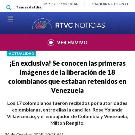
Pasar al contenido principal
O MÍNIMO NO DESTRUYÓ EMPLEO: JP MORGAN
|
"HABLAR NO ES UN CRIME
Temas del día:
L MUNDIAL 2026
|
VER EN VIVO
ACTUALIDAD
¡En exclusiva! Se conocen las primeras
imágenes de la liberación de 18
colombianos que estaban retenidos en
Venezuela
Los 17 colombianos fueron recibidos por autoridades
colombianas, entre ellas la canciller, Rosa Yolanda
Villavicencio, y el embajador de Colombia y Venezuela,
Milton Rengifo.
24 de Octubre 2025, 10:13 AM