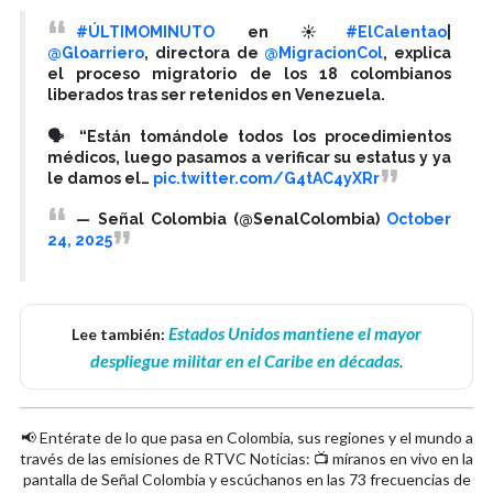
#ÚLTIMOMINUTO
en ☀️
#ElCalentao
|
@Gloarriero
, directora de
@MigracionCol
, explica
el proceso migratorio de los 18 colombianos
liberados tras ser retenidos en Venezuela.
🗣️ “Están tomándole todos los procedimientos
médicos, luego pasamos a verificar su estatus y ya
le damos el…
pic.twitter.com/G4tAC4yXRr
— Señal Colombia (@SenalColombia)
October
24, 2025
Estados Unidos mantiene el mayor
Lee también:
despliegue militar en el Caribe en décadas
.
📢 Entérate de lo que pasa en Colombia, sus regiones y el mundo a
través de las emisiones de RTVC Noticias: 📺 míranos en vivo en la
pantalla de Señal Colombia y escúchanos en las 73 frecuencias de