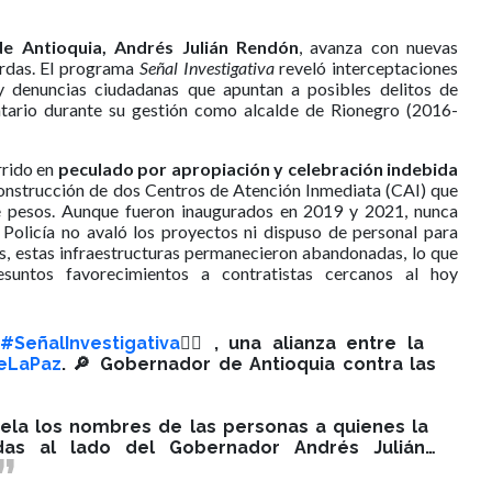
de Antioquia, Andrés Julián Rendón
, avanza con nuevas
erdas. El programa
Señal Investigativa
reveló interceptaciones
 y denuncias ciudadanas que apuntan a posibles delitos de
tario durante su gestión como alcalde de Rionegro (2016-
rrido en
peculado por apropiación y celebración indebida
construcción de dos Centros de Atención Inmediata (CAI) que
e pesos. Aunque fueron inaugurados en 2019 y 2021, nunca
 Policía no avaló los proyectos ni dispuso de personal para
s, estas infraestructuras permanecieron abandonadas, lo que
esuntos favorecimientos a contratistas cercanos al hoy
#SeñalInvestigativa
🕵️‍♂️, una alianza entre la
eLaPaz
. 🔎 Gobernador de Antioquia contra las
 revela los nombres de las personas a quienes la
adas al lado del Gobernador Andrés Julián…