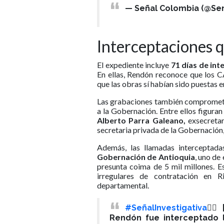
— Señal Colombia (@Se
Interceptaciones 
El expediente incluye
71 días de int
En ellas, Rendón reconoce que los C
que las obras sí habían sido puestas 
Las grabaciones también comprometen
a la Gobernación. Entre ellos figura
Alberto Parra Galeano,
exsecretar
secretaria privada de la Gobernación,
Además, las llamadas interceptad
Gobernación de Antioquia
, uno de
presunta coima de 5 mil millones. Es
irregulares de contratación en R
departamental.
#SeñalInvestigativa
🕵️‍
Rendón fue interceptado 