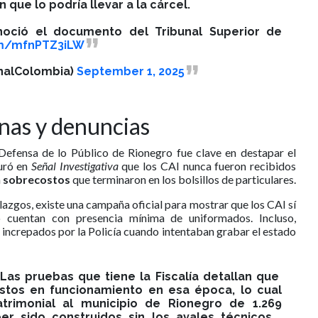
 que lo podría llevar a la cárcel.
onoció el documento del Tribunal Superior de
com/mfnPTZ3iLW
nalColombia)
September 1, 2025
nas y denuncias
Defensa de lo Público de Rionegro fue clave en destapar el
uró en
Señal Investigativa
que los CAI nunca fueron recibidos
n
sobrecostos
que terminaron en los bolsillos de particulares.
llazgos, existe una campaña oficial para mostrar que los CAI sí
o cuentan con presencia mínima de uniformados. Incluso,
increpados por la Policía cuando intentaban grabar el estado
♂️| Las pruebas que tiene la Fiscalía detallan que
stos en funcionamiento en esa época, lo cual
trimonial al municipio de Rionegro de 1.269
er sido construidos sin los avales técnicos,…