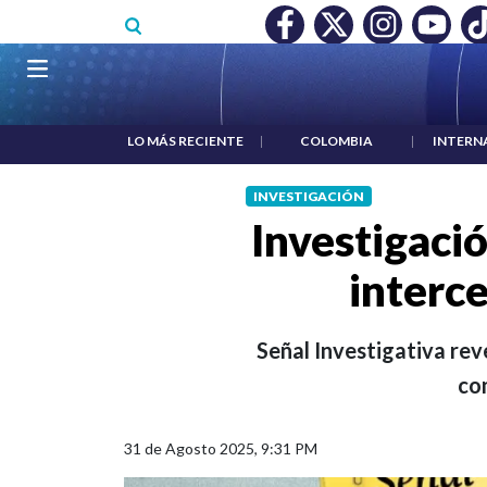
Pasar al contenido principal
O MÍNIMO NO DESTRUYÓ EMPLEO: JP MORGAN
|
"HABLAR NO
Navegación principal
LO MÁS RECIENTE
|
COLOMBIA
|
INTERN
INVESTIGACIÓN
Investigaci
interce
Señal Investigativa rev
co
31 de Agosto 2025, 9:31 PM