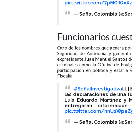
pic.twitter.com/7pMGJQxXz
— Señal Colombia (@Se
Funcionarios cues
Otro de los nombres que genera pol
Seguridad de Antioquia y general r
expresidente
Juan Manuel Santos
de
criminales como la Oficina de Envig
participación en política y estaría
Fiscalía.
#SeñalInvestigativa
🕵️‍
las declaraciones de una f
Luis Eduardo Martínez y 
entregaran información
pic.twitter.com/hnU2WpeZ
— Señal Colombia (@Se