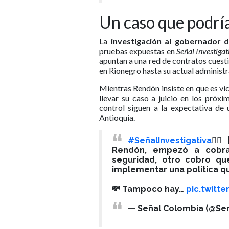
Un caso que podría
La
investigación al gobernador 
pruebas expuestas en
Señal Investigat
apuntan a una red de contratos cuesti
en Rionegro hasta su actual administ
Mientras Rendón insiste en que es ví
llevar su caso a juicio en los próx
control siguen a la expectativa de
Antioquia.
#SeñalInvestigativa
🕵️‍
Rendón, empezó a cobra
seguridad, otro cobro qu
implementar una política qu
💸 Tampoco hay…
pic.twitt
— Señal Colombia (@Se