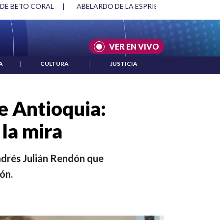
SPRIELLA Y DMG
|
ACUERDOS ENTRE ESTADOS UNIDOS E IRÁ
VER EN VIVO
A
|
CULTURA
|
JUSTICIA
e Antioquia:
 la mira
Andrés Julián Rendón que
ón.