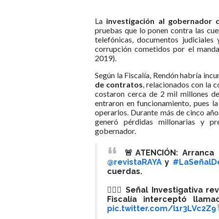
La
investigación al gobernador 
pruebas que lo ponen contra las cu
telefónicas, documentos judiciales
corrupción cometidos por el manda
2019).
Según la Fiscalía, Rendón habría incu
de contratos
, relacionados con la 
costaron cerca de 2 mil millones d
entraron en funcionamiento, pues la
operarlos. Durante más de cinco año
generó pérdidas millonarias y pr
gobernador.
🚨ATENCIÓN: Arranca
@revistaRAYA
y
#LaSeñalD
cuerdas.
🕵🏻‍♂️ Señal Investigativa
Fiscalía interceptó llam
pic.twitter.com/l1r3LVc2Z9