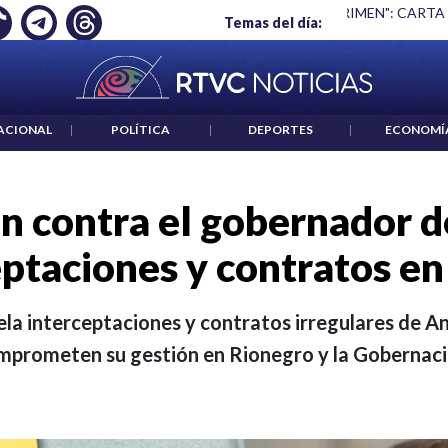
 ES UN CRIMEN": CARTA DE BETO CORAL
|
ABELARDO DE LA E
Temas del día:
ACIONAL
|
POLÍTICA
|
DEPORTES
|
ECONOMÍ
ón contra el gobernador d
ptaciones y contratos en
ela interceptaciones y contratos irregulares de 
mprometen su gestión en Rionegro y la Gobernaci