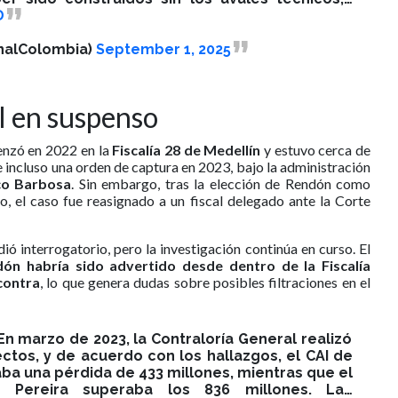
D
nalColombia)
September 1, 2025
l en suspenso
enzó en 2022 en la
Fiscalía 28 de Medellín
y estuvo cerca de
 incluso una orden de captura en 2023, bajo la administración
co Barbosa
. Sin embargo, tras la elección de Rendón como
 el caso fue reasignado a un fiscal delegado ante la Corte
ó interrogatorio, pero la investigación continúa en curso. El
ón habría sido advertido desde dentro de la Fiscalía
contra
, lo que genera dudas sobre posibles filtraciones en el
♂️| En marzo de 2023, la Contraloría General realizó
ctos, y de acuerdo con los hallazgos, el CAI de
ba una pérdida de 433 millones, mientras que el
 Pereira superaba los 836 millones. La…