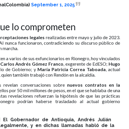
nalColombia)
September 1, 2025
que lo comprometen
erceptaciones legales
realizadas entre mayo y julio de 2023.
AI nunca funcionaron, contradiciendo su discurso público de
en marcha.
 a varios de sus exfuncionarios en Rionegro, hoy vinculados
n
Carlos Andrés Gómez Franco
, exgerente de EdESO;
Hugo
io de Gobierno; y
María Patricia Correa Taboada
, actual
 quien también trabajó con Rendón en la alcaldía.
as revelan conversaciones sobre
nuevos contratos en la
 ellos por 50 mil millones de pesos, en el que se hablaba de una
tas revelaciones refuerzan la hipótesis de que las prácticas
ionegro podrían haberse trasladado al actual gobierno
♂️| El Gobernador de Antioquia, Andrés Julián
legalmente, y en dichas llamadas habló de la