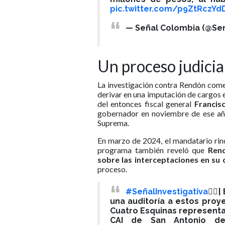
pic.twitter.com/p9ZtRczYd
— Señal Colombia (@Se
Un proceso judicia
La investigación contra Rendón com
derivar en una imputación de cargos e
del entonces fiscal general
Francis
gobernador en noviembre de ese año,
Suprema.
En marzo de 2024, el mandatario rindi
programa también reveló que
Rend
sobre las interceptaciones en su 
proceso.
#SeñalInvestigativa
🕵️‍
una auditoría a estos proye
Cuatro Esquinas representa
CAI de San Antonio de