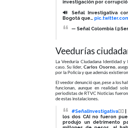
investigación por corrupción
🔊 Señal Investigativa c
Bogotá que…
pic.twitter.
— Señal Colombia (@Se
Veedurías ciudada
La Veeduría Ciudadana Identidad y 
caso. Su líder,
Carlos Osorno
, aseg
por la Policía y que además existiero
El veedor denunció que, pese a los ha
funcionan, aunque en realidad sol
periodistas de RTVC Noticias fueron 
de estas instalaciones.
#SeñalInvestigativa
🕵️‍
los dos CAI no fueron pue
produjo un detrimento pa
millones de pesos, al hab