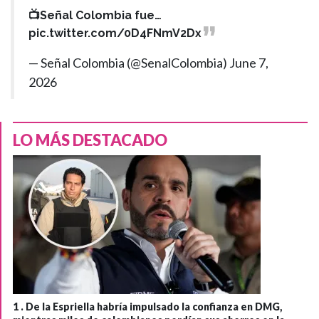
📺Señal Colombia fue…
pic.twitter.com/0D4FNmV2Dx
— Señal Colombia (@SenalColombia)
June 7,
2026
LO MÁS DESTACADO
1 .
De la Espriella habría impulsado la confianza en DMG,