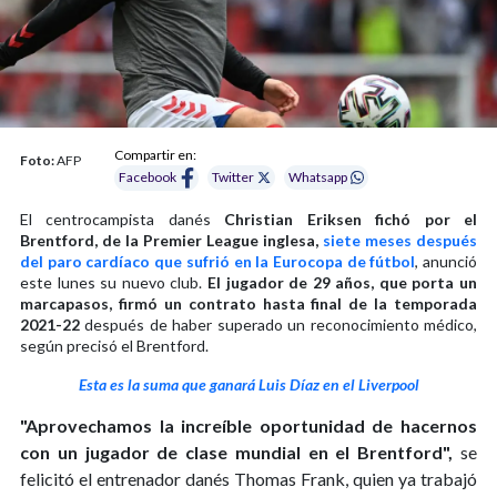
Compartir en:
Foto:
AFP
Facebook
Twitter
Whatsapp
El centrocampista danés
Christian Eriksen fichó por el
Brentford, de la Premier League inglesa,
siete meses después
del paro cardíaco que sufrió en la Eurocopa de fútbol
, anunció
este lunes su nuevo club.
El jugador de 29 años, que porta un
marcapasos, firmó un contrato hasta final de la temporada
2021-22
después de haber superado un reconocimiento médico,
según precisó el Brentford.
Esta es la suma que ganará Luis Díaz en el Liverpool
"Aprovechamos la increíble oportunidad de hacernos
con un jugador de clase mundial en el Brentford",
se
felicitó el entrenador danés Thomas Frank, quien ya trabajó