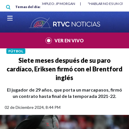
Pasar al contenido principal
ORGAN
|
"HABLAR NO ES UN CRIMEN": CARTA DE BETO CORAL
|
ABELA
Temas del día:
VER EN VIVO
FÚTBOL
Siete meses después de su paro
cardíaco, Eriksen firmó con el Brentford
inglés
El jugador de 29 años, que porta un marcapasos, firmó
un contrato hasta final de la temporada 2021-22.
02 de Diciembre 2024, 8:44 PM