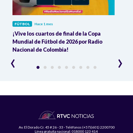
FÚTBOL
Hace 1 mes
FÚTB
¡Vive los cuartos de final de la Copa
Colo
Mundial de Fútbol de 2026 por Radio
cuart
Nacional de Colombia!
trav
‹
›
Av. El Dorado Cr. 45 # 26 - 33 - Teléfonos (+57)(601) 2200700
Línea gratuita nacional: 018000 123 414