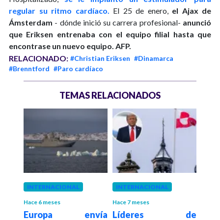
regular su ritmo cardíaco.
El 25 de enero,
el Ajax de
Ámsterdam
- dónde inició su carrera profesional-
anunció
que Eriksen entrenaba con el equipo filial hasta que
encontrase un nuevo equipo.
AFP.
RELACIONADO:
#Christian Eriksen
#Dinamarca
#Brenntford
#Paro cardíaco
TEMAS RELACIONADOS
año
INTERNACIONAL
INTERNACIONAL
INT
en se
Hace 6 meses
Hace 7 meses
Hace 7
Europa envía
Líderes de
Te