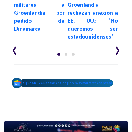
militares a
Groenlandia
Groe
nte
Groenlandia por
rechazan anexión a
Un
án
pedido de
EE. UU.: “No
Din
Dinamarca
queremos ser
dec
estadounidenses”
Tru
‹
›
Sigue a RTVC Noticias en Google News y mantente conectado